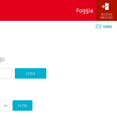
Foggia
ACCESSO
AREA SOCI
SEND
go
CERCA
FILTRA