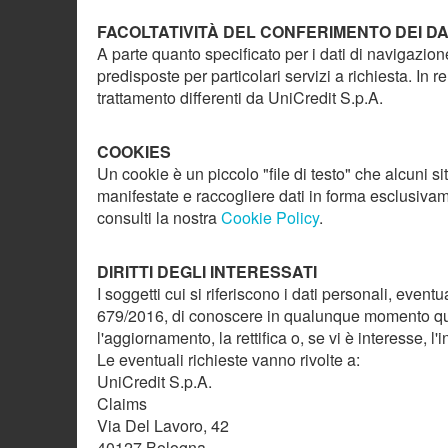
FACOLTATIVITÀ DEL CONFERIMENTO DEI DA
A parte quanto specificato per i dati di navigazione, 
predisposte per particolari servizi a richiesta. In 
trattamento differenti da UniCredit S.p.A.
COOKIES
Un cookie è un piccolo "file di testo" che alcuni si
manifestate e raccogliere dati in forma esclusivamen
consulti la nostra
Cookie Policy
.
DIRITTI DEGLI INTERESSATI
I soggetti cui si riferiscono i dati personali, even
679/2016, di conoscere in qualunque momento quali
l'aggiornamento, la rettifica o, se vi è interesse,
Le eventuali richieste vanno rivolte a:
UniCredit S.p.A.
Claims
Via Del Lavoro, 42
40127 Bologna