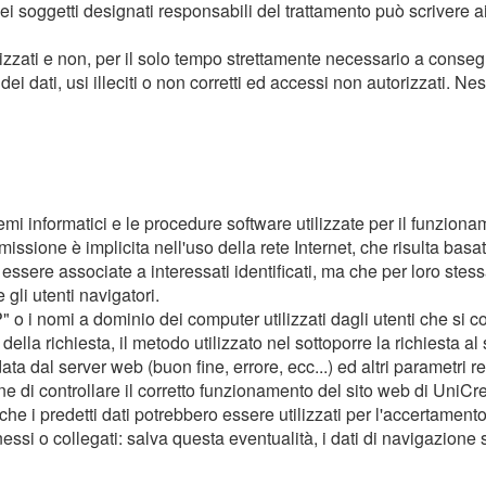
i soggetti designati responsabili del trattamento può scrivere ai co
tizzati e non, per il solo tempo strettamente necessario a consegu
ei dati, usi illeciti o non corretti ed accessi non autorizzati. 
temi informatici e le procedure software utilizzate per il funzion
missione è implicita nell'uso della rete Internet, che risulta basa
 essere associate a interessati identificati, ma che per loro ste
 gli utenti navigatori.
IP" o i nomi a dominio dei computer utilizzati dagli utenti che si c
 della richiesta, il metodo utilizzato nel sottoporre la richiesta al
ta dal server web (buon fine, errore, ecc...) ed altri parametri r
 fine di controllare il corretto funzionamento del sito web di Uni
che i predetti dati potrebbero essere utilizzati per l'accertamento 
nessi o collegati: salva questa eventualità, i dati di navigazione