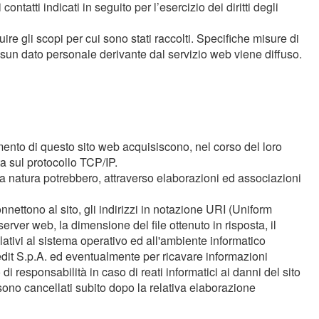
ntatti indicati in seguito per l’esercizio dei diritti degli
ire gli scopi per cui sono stati raccolti. Specifiche misure di
Nessun dato personale derivante dal servizio web viene diffuso.
amento di questo sito web acquisiscono, nel corso del loro
ta sul protocollo TCP/IP.
ssa natura potrebbero, attraverso elaborazioni ed associazioni
onnettono al sito, gli indirizzi in notazione URI (Uniform
 server web, la dimensione del file ottenuto in risposta, il
elativi al sistema operativo ed all'ambiente informatico
Credit S.p.A. ed eventualmente per ricavare informazioni
di responsabilità in caso di reati informatici ai danni del sito
 sono cancellati subito dopo la relativa elaborazione