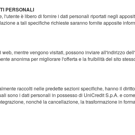
TI PERSONALI
l'utente è libero di fornire i dati personali riportati negli apposi
relazione a tali specifiche richieste saranno fornite apposite info
ti web, mentre vengono visitati, possono inviare all'indirizzo dell
te anonima per migliorare l'offerta e la fruibilità del sito stesso.
tualmente raccolti nelle predette sezioni specifiche, hanno il diri
 sono i dati personali in possesso di UniCredit S.p.A. e come qu
 l'integrazione, nonché la cancellazione, la trasformazione in for