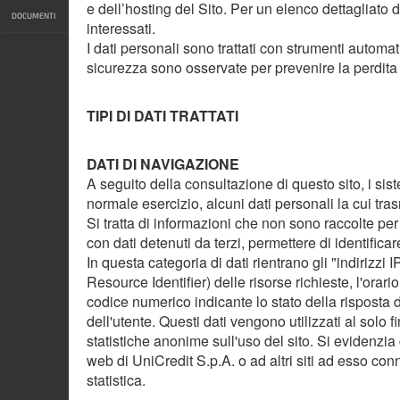
e dell’hosting del Sito. Per un elenco dettagliato de
DOCUMENTI
interessati.
I dati personali sono trattati con strumenti automa
sicurezza sono osservate per prevenire la perdita d
TIPI DI DATI TRATTATI
DATI DI NAVIGAZIONE
A seguito della consultazione di questo sito, i sis
normale esercizio, alcuni dati personali la cui tras
Si tratta di informazioni che non sono raccolte per
con dati detenuti da terzi, permettere di identificare
In questa categoria di dati rientrano gli "indirizzi 
Resource Identifier) delle risorse richieste, l'orario
codice numerico indicante lo stato della risposta da
dell'utente. Questi dati vengono utilizzati al solo
statistiche anonime sull'uso del sito. Si evidenzia 
web di UniCredit S.p.A. o ad altri siti ad esso con
statistica.