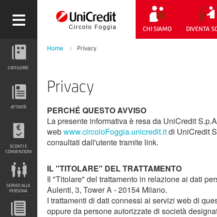
CHI SIAMO
DIVENTA S
Home
Privacy
CATEGORIE
CATEGORIE
Privacy
ATTIVITÀ
ATTIVITÀ
PERCHÉ QUESTO AVVISO
La presente informativa è resa da UniCredit S.p.A
web
www.circoloFoggia.unicredit.it
di UniCredit S.
SCONTI E CONVENZIONI
consultati dall'utente tramite link.
SCONTI E
CONVENZIONI
IL "TITOLARE" DEL TRATTAMENTO
SERVIZI ALLA PERSONA
Il "Titolare" del trattamento in relazione ai dati 
SERVIZI ALLA
Aulenti, 3, Tower A - 20154 Milano.
PERSONA
I trattamenti di dati connessi ai servizi web di qu
oppure da persone autorizzate di società designat
DOCUMENTI