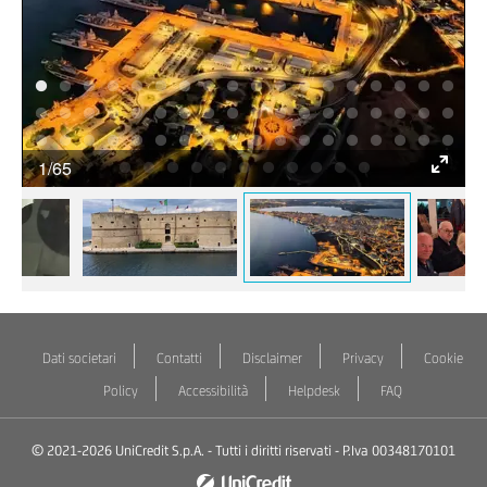
1/65
Dati societari
Contatti
Disclaimer
Privacy
Cookie
Policy
Accessibilità
Helpdesk
FAQ
© 2021-2026 UniCredit S.p.A. - Tutti i diritti riservati - P.Iva 00348170101