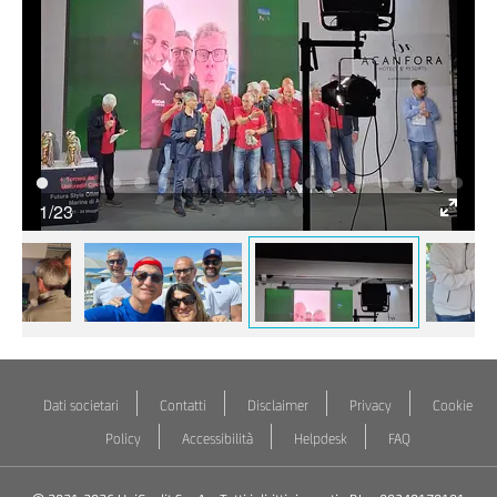
1/23
Dati societari
Contatti
Disclaimer
Privacy
Cookie
Policy
Accessibilità
Helpdesk
FAQ